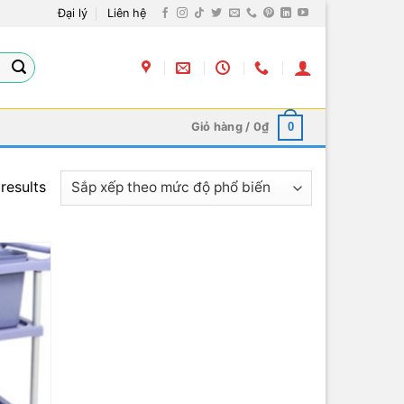
Đại lý
Liên hệ
Giỏ hàng /
0
₫
0
results