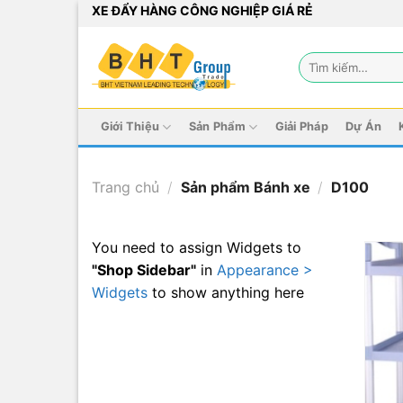
Bỏ
XE ĐẨY HÀNG CÔNG NGHIỆP GIÁ RẺ
qua
nội
Tìm
dung
kiếm:
Giới Thiệu
Sản Phẩm
Giải Pháp
Dự Án
Trang chủ
/
Sản phẩm Bánh xe
/
D100
You need to assign Widgets to
"Shop Sidebar"
in
Appearance >
Widgets
to show anything here