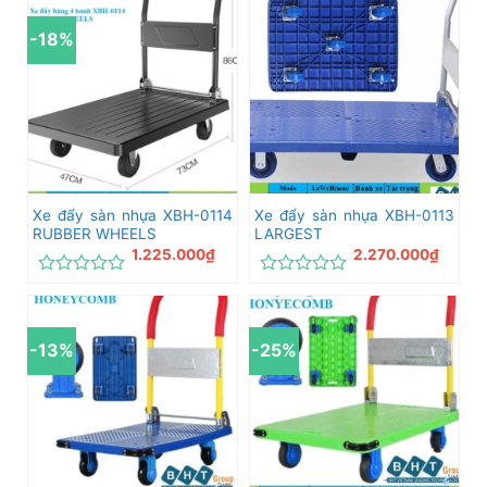
hạng
hạng
0
0
-18%
5
5
sao
sao
Xe đẩy sàn nhựa XBH-0114
Xe đẩy sàn nhựa XBH-0113
RUBBER WHEELS
LARGEST
1.225.000
₫
2.270.000
₫
Được
Được
xếp
xếp
hạng
hạng
0
0
-13%
-25%
5
5
sao
sao