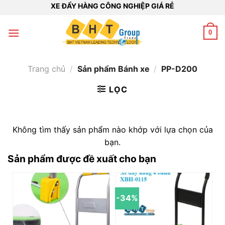
Bỏ
XE ĐẨY HÀNG CÔNG NGHIỆP GIÁ RẺ
qua
nội
0
dung
Trang chủ
/
Sản phẩm Bánh xe
/
PP-D200
LỌC
Không tìm thấy sản phẩm nào khớp với lựa chọn của
bạn.
Sản phẩm được đề xuất cho bạn
-34%