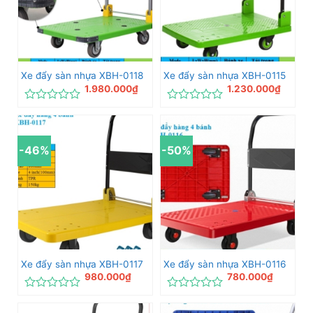
Xe đẩy sàn nhựa XBH-0118
Xe đẩy sàn nhựa XBH-0115
1.980.000
₫
1.230.000
₫
Được
Được
xếp
xếp
hạng
hạng
0
0
-46%
-50%
5
5
sao
sao
Xe đẩy sàn nhựa XBH-0117
Xe đẩy sàn nhựa XBH-0116
980.000
₫
780.000
₫
Được
Được
xếp
xếp