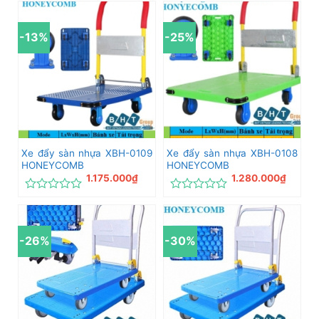
xếp
xếp
hạng
hạng
0
0
-13%
-25%
5
5
sao
sao
Xe đẩy sàn nhựa XBH-0109
Xe đẩy sàn nhựa XBH-0108
HONEYCOMB
HONEYCOMB
1.175.000
₫
1.280.000
₫
Được
Được
xếp
xếp
hạng
hạng
0
0
-26%
-30%
5
5
sao
sao