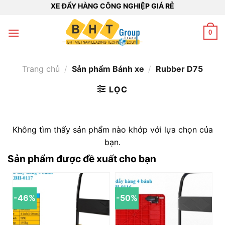
Bỏ
XE ĐẨY HÀNG CÔNG NGHIỆP GIÁ RẺ
qua
nội
0
dung
Trang chủ
/
Sản phẩm Bánh xe
/
Rubber D75
LỌC
Không tìm thấy sản phẩm nào khớp với lựa chọn của
bạn.
Sản phẩm được đề xuất cho bạn
-46%
-50%