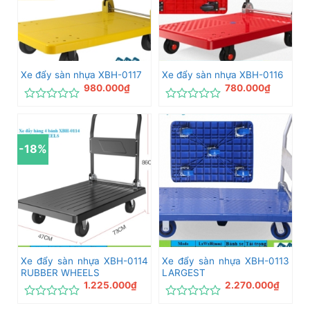
Xe đẩy sàn nhựa XBH-0117
Xe đẩy sàn nhựa XBH-0116
980.000
₫
780.000
₫
Được
Được
xếp
xếp
hạng
hạng
0
0
-18%
5
5
sao
sao
Xe đẩy sàn nhựa XBH-0114
Xe đẩy sàn nhựa XBH-0113
RUBBER WHEELS
LARGEST
1.225.000
₫
2.270.000
₫
Được
Được