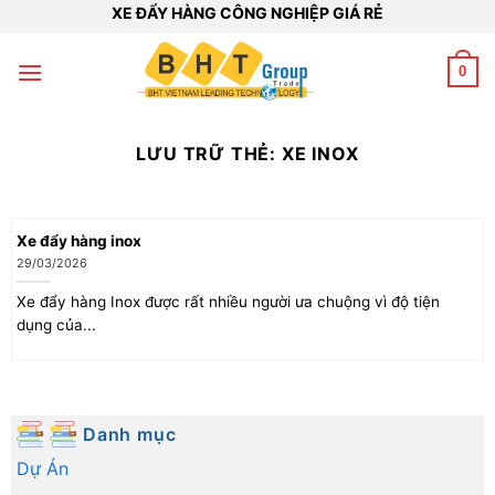
Bỏ
XE ĐẨY HÀNG CÔNG NGHIỆP GIÁ RẺ
qua
nội
0
dung
LƯU TRỮ THẺ:
XE INOX
Xe đẩy hàng inox
29/03/2026
Xe đẩy hàng Inox được rất nhiều người ưa chuộng vì độ tiện
dụng của...
Danh mục
Dự Án