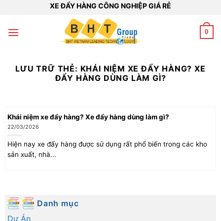
Bỏ
XE ĐẨY HÀNG CÔNG NGHIỆP GIÁ RẺ
qua
nội
0
dung
LƯU TRỮ THẺ:
KHÁI NIỆM XE ĐẨY HÀNG? XE
ĐẨY HÀNG DÙNG LÀM GÌ?
Khái niệm xe đẩy hàng? Xe đẩy hàng dùng làm gì?
22/03/2026
Hiện nay xe đẩy hàng được sử dụng rất phổ biến trong các kho
sản xuất, nhà...
Danh mục
Dự Án