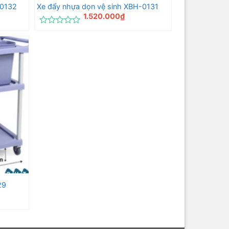
-0132
Xe đẩy nhựa dọn vệ sinh XBH-0131
1.520.000
₫
Được
xếp
hạng
0
5
sao
29