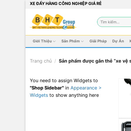
Bỏ
XE ĐẨY HÀNG CÔNG NGHIỆP GIÁ RẺ
qua
nội
Tìm
dung
kiếm:
Giới Thiệu
Sản Phẩm
Giải Pháp
Dự Án
Trang chủ
/
Sản phẩm được gắn thẻ “xe vệ 
You need to assign Widgets to
"Shop Sidebar"
in
Appearance >
Widgets
to show anything here