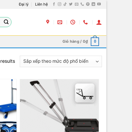
Đại lý
Liên hệ
Giỏ hàng /
0
₫
0
results