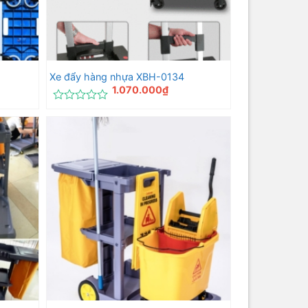
Xe đẩy hàng nhựa XBH-0134
1.070.000
₫
Được
xếp
hạng
0
5
sao