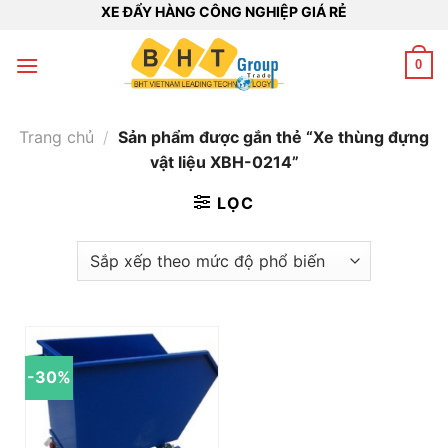
Bỏ
XE ĐẨY HÀNG CÔNG NGHIỆP GIÁ RẺ
qua
nội
0
dung
Trang chủ
/
Sản phẩm được gắn thẻ “Xe thùng đựng
vật liệu XBH-0214”
LỌC
-30%