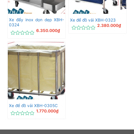
Xe đẩy inox dọn dẹp XBH-
Xe để đồ vải XBH-0323
0324
2.380.000
₫
6.350.000
₫
Được
xếp
Được
hạng
xếp
0
hạng
5
0
sao
5
sao
Xe để đồ vải XBH-0305C
1.770.000
₫
Được
xếp
hạng