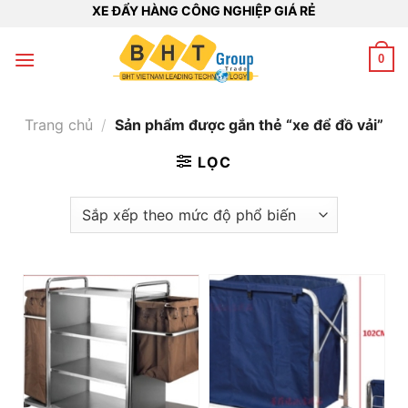
Bỏ
XE ĐẨY HÀNG CÔNG NGHIỆP GIÁ RẺ
qua
nội
0
dung
Trang chủ
/
Sản phẩm được gắn thẻ “xe để đồ vải”
LỌC