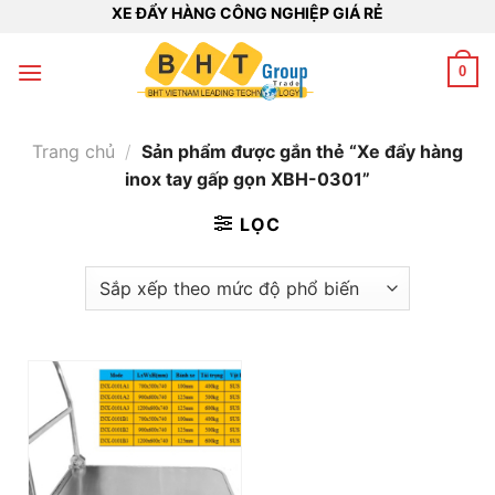
Bỏ
XE ĐẨY HÀNG CÔNG NGHIỆP GIÁ RẺ
qua
nội
0
dung
Trang chủ
/
Sản phẩm được gắn thẻ “Xe đẩy hàng
inox tay gấp gọn XBH-0301”
LỌC