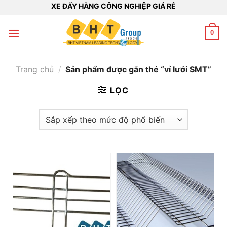
Bỏ
XE ĐẨY HÀNG CÔNG NGHIỆP GIÁ RẺ
qua
nội
0
dung
Trang chủ
/
Sản phẩm được gắn thẻ “vỉ lưới SMT”
LỌC