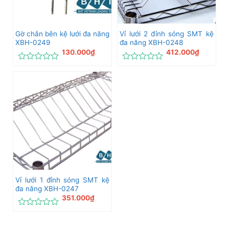
Gờ chắn bên kệ lưới đa năng
Vỉ lưới 2 đỉnh sóng SMT kệ
XBH-0249
đa năng XBH-0248
130.000
₫
412.000
₫
Được
Được
xếp
xếp
hạng
hạng
0
0
5
5
sao
sao
Vỉ lưới 1 đỉnh sóng SMT kệ
đa năng XBH-0247
351.000
₫
Được
xếp