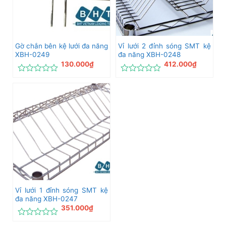
Gờ chắn bên kệ lưới đa năng
Vỉ lưới 2 đỉnh sóng SMT kệ
XBH-0249
đa năng XBH-0248
130.000
₫
412.000
₫
Được
Được
xếp
xếp
hạng
hạng
0
0
5
5
sao
sao
Vỉ lưới 1 đỉnh sóng SMT kệ
đa năng XBH-0247
351.000
₫
Được