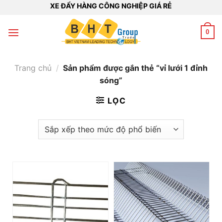
Bỏ
XE ĐẨY HÀNG CÔNG NGHIỆP GIÁ RẺ
qua
nội
0
dung
Trang chủ
/
Sản phẩm được gắn thẻ “vỉ lưới 1 đỉnh
sóng”
LỌC