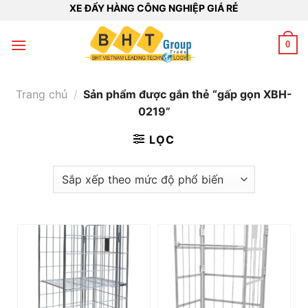
Bỏ
XE ĐẨY HÀNG CÔNG NGHIỆP GIÁ RẺ
qua
nội
0
dung
Trang chủ
/
Sản phẩm được gắn thẻ “gấp gọn XBH-
0219”
LỌC