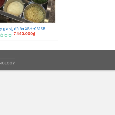
y gia vị, đồ ăn XBH-0315B
7.440.000
₫
c
HNOLOGY